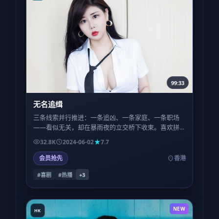
99:33
无名追缉
三条线索并行推进：一条追凶、一条家庭、一条职场
——看似无关，却在暴雨夜的立交桥下收束。喜欢拼
图式叙事的观众，会在二刷时捡到更多草蛇灰线。
32.8K
2024-06-02
7.7
会员抢先
香港
#喜剧
#热播
+
3
NEW
HK