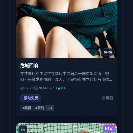
99:06
危城回响
女性角色的主动性在本片中显著高于同类型均值：她
们不是触发剧情的工具人，而是拥有独立目标与道德
灰度的行动者；这一点在第三场群戏里体现得尤为利
32.7K
2024-07-13
8.6
落。
限时免费
英国
#悬疑
#院线
+
3
NEW
CN