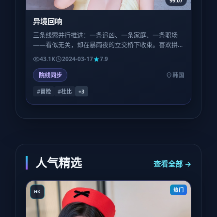
99:07
异境回响
三条线索并行推进：一条追凶、一条家庭、一条职场
——看似无关，却在暴雨夜的立交桥下收束。喜欢拼
图式叙事的观众，会在二刷时捡到更多草蛇灰线。
43.1K
2024-03-17
7.9
院线同步
韩国
#冒险
#杜比
+
3
人气精选
查看全部 →
热门
HK