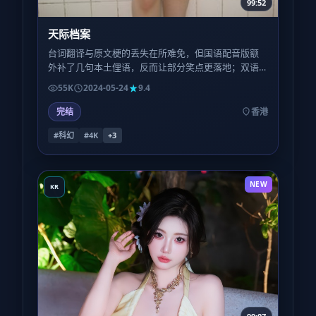
99:52
天际档案
台词翻译与原文梗的丢失在所难免，但国语配音版额
外补了几句本土俚语，反而让部分笑点更落地；双语
观众可对比两版，体验「平行宇宙」式的微妙差异。
55K
2024-05-24
9.4
完结
香港
#科幻
#4K
+
3
NEW
KR