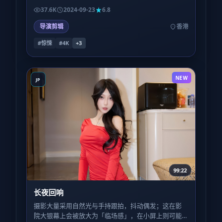
填。喜欢被喂到嘴里的叙事，可能会略感疲惫；反之
37.6K
2024-09-23
6.8
则会上瘾。
导演剪辑
香港
#惊悚
#4K
+
3
NEW
JP
99:22
长夜回响
摄影大量采用自然光与手持跟拍，抖动偶发；这在影
院大银幕上会被放大为「临场感」，在小屏上则可能