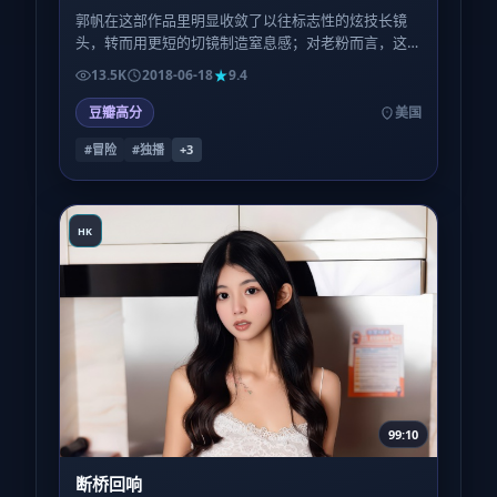
郭帆在这部作品里明显收敛了以往标志性的炫技长镜
头，转而用更短的切镜制造窒息感；对老粉而言，这
是一种陌生却诚实的自我修订。
13.5K
2018-06-18
9.4
豆瓣高分
美国
#冒险
#独播
+
3
HK
99:10
断桥回响