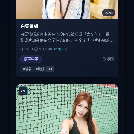
99:14
白昼追缉
白昼追缉的剧本曾在创投阶段被质疑「太文艺」，最
终成片却在保留文学性的同时，补全了类型片必需的
钩子与节奏，这种平衡并不容易。
96.1K
2018-08-16
7.6
原声中字
中国
#战争
#院线
+
3
CN