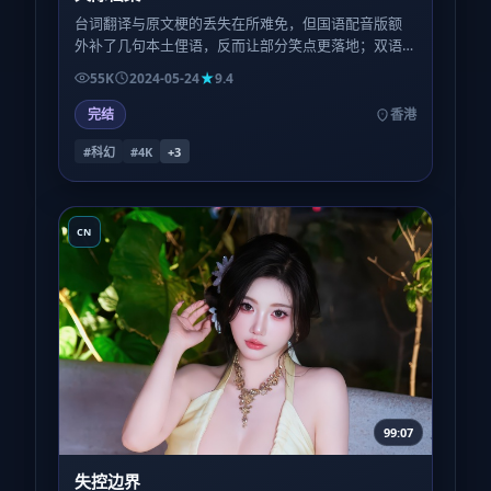
台词翻译与原文梗的丢失在所难免，但国语配音版额
外补了几句本土俚语，反而让部分笑点更落地；双语
观众可对比两版，体验「平行宇宙」式的微妙差异。
55K
2024-05-24
9.4
完结
香港
#科幻
#4K
+
3
CN
99:07
失控边界