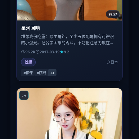
99:57
星河回响
群像戏份吃重：除主角外，至少五位配角拥有可辨识
的小弧光。记名字困难的观众，不妨把注意力放在
「职业身份」而非姓名上，跟随线索会更轻松。
96.2K
2017-03-19
9.2
独播
日本
#惊悚
#院线
+
3
CN