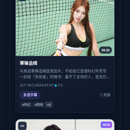
99:20
寒锋追缉
与其说寒锋追缉是类型片，不如说它是借科幻外壳写
一封给「失败者」的情书：赢不了全场的人，是否仍
配得到尊严的特写？
7.1K
2024-07-07
7.5
多语字幕
英国
#科幻
#院线
+
3
NEW
HK