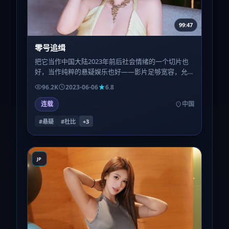
99:47
零号追缉
把它当作中国大陆2023年前后社会情绪的一个切片也
好，当作纯粹的悬疑娱乐也好——影片足够宽容，允
许多种读法并存；这也是它值得被讨论的理由。
96.2K
2023-06-06
6.8
连载
中国
#悬疑
#杜比
+
3
JP