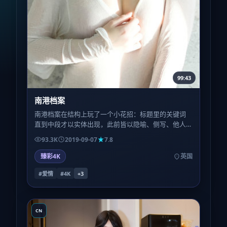
99:43
南港档案
南港档案在结构上玩了一个小花招：标题里的关键词
直到中段才以实体出现，此前皆以隐喻、侧写、他人
转述的方式游荡——留神对白里的每一个名词。
93.3K
2019-09-07
7.8
臻彩4K
英国
#爱情
#4K
+
3
CN