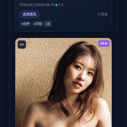
略晕——观看环境会显著影响评价。
50.6K
2024-08-15
7.3
会员抢先
日本
#战争
#完结
+
3
NEW
CN