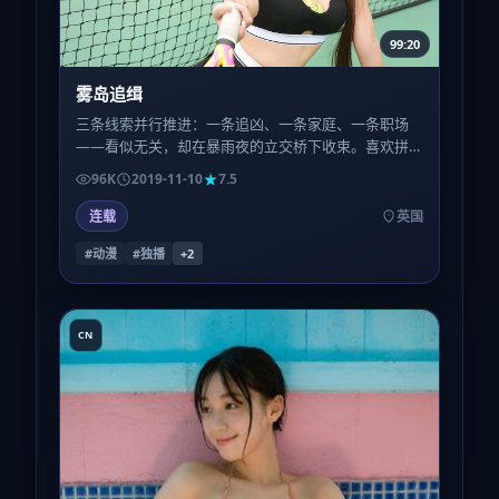
99:20
雾岛追缉
三条线索并行推进：一条追凶、一条家庭、一条职场
——看似无关，却在暴雨夜的立交桥下收束。喜欢拼
图式叙事的观众，会在二刷时捡到更多草蛇灰线。
96K
2019-11-10
7.5
连载
英国
#动漫
#独播
+
2
CN