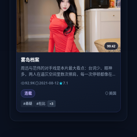
99:42
雾岛档案
周迅与范伟的对手戏是本片最大看点：台词少、眼神
多，两人在逼仄空间里数次擦肩，每一次停顿都像在
称量「信任还剩几克」。
92.9K
2021-08-12
7.1
连载
美国
#悬疑
#杜比
+
3