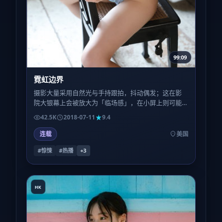
99:09
霓虹边界
摄影大量采用自然光与手持跟拍，抖动偶发；这在影
院大银幕上会被放大为「临场感」，在小屏上则可能
略晕——观看环境会显著影响评价。
42.5K
2018-07-11
9.4
连载
美国
#惊悚
#热播
+
3
HK