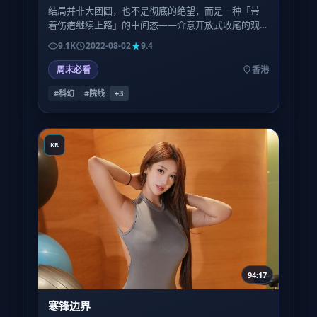
结局并非大团圆，也不是彻底的绝望，而是一种「带
着伤疤继续上路」的中间态——介意开放式收尾的观
众，请自行评估心理预期。
9.1K
2022-08-02
9.4
周末必看
香港
#科幻
#院线
+
3
KR
94:17
寒锋边界