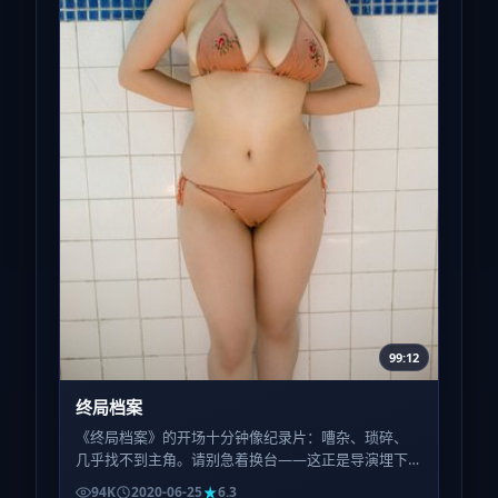
99:12
终局档案
《终局档案》的开场十分钟像纪录片：嘈杂、琐碎、
几乎找不到主角。请别急着换台——这正是导演埋下
的呼吸节奏，为的是让中段的爆发显得不可避免而非
94K
2020-06-25
6.3