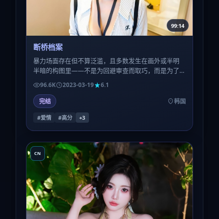
99:14
断桥档案
暴力场面存在但不算泛滥，且多数发生在画外或半明
半暗的构图里——不是为回避审查而取巧，而是为了
让观众的想象力参与补完，恐惧反而更深。
96.6K
2023-03-19
6.1
完结
韩国
#爱情
#高分
+
3
CN