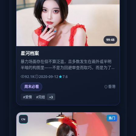
99:48
星河档案
暴力场面存在但不算泛滥，且多数发生在画外或半明
半暗的构图里——不是为回避审查而取巧，而是为了
让观众的想象力参与补完，恐惧反而更深。
92.1K
2020-09-12
7.6
周末必看
香港
#爱情
#完结
+
3
热门
CN