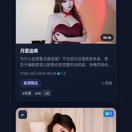
99:38
月面追缉
为什么会想看月面追缉？不仅因为动漫类型本身，更
在于编剧愿意让配角也有完整的动机链；汤唯的戏份
看似闲散，实则在第三幕回扣成关键扳机。
90.1K
2016-05-09
7.2
高清精选
英国
#动漫
#4K
+
3
热门
JP