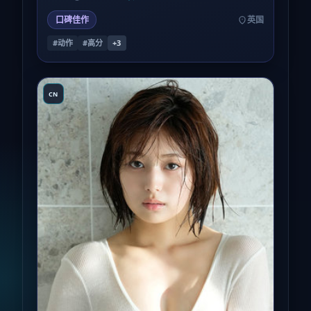
廉价。
口碑佳作
英国
#动作
#高分
+
3
CN