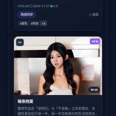
在称量「信任还剩几克」。
45.8K
2024-11-27
6.8
院线同步
美国
#冒险
#院线
+
3
NEW
HK
99:30
暗夜档案
整部作品在「说明白」与「不说破」之间走钢丝：关
键信息往往只说一半，另一半交给观众的生活经验去