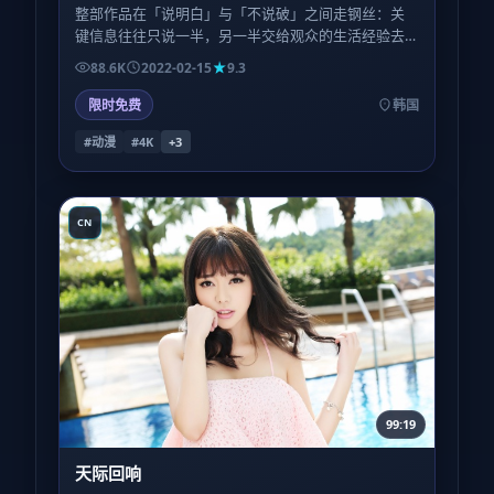
整部作品在「说明白」与「不说破」之间走钢丝：关
键信息往往只说一半，另一半交给观众的生活经验去
填。喜欢被喂到嘴里的叙事，可能会略感疲惫；反之
88.6K
2022-02-15
9.3
则会上瘾。
限时免费
韩国
#动漫
#4K
+
3
CN
99:19
天际回响