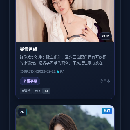
99:31
暴雪追缉
群像戏份吃重：除主角外，至少五位配角拥有可辨识
的小弧光。记名字困难的观众，不妨把注意力放在
「职业身份」而非姓名上，跟随线索会更轻松。
89.7K
2022-02-22
9.1
多语字幕
日本
#冒险
#4K
+
3
热门
CN