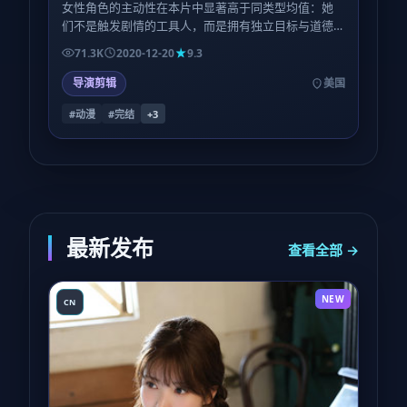
女性角色的主动性在本片中显著高于同类型均值：她
们不是触发剧情的工具人，而是拥有独立目标与道德
灰度的行动者；这一点在第三场群戏里体现得尤为利
71.3K
2020-12-20
9.3
落。
导演剪辑
美国
#动漫
#完结
+
3
最新发布
查看全部 →
NEW
CN